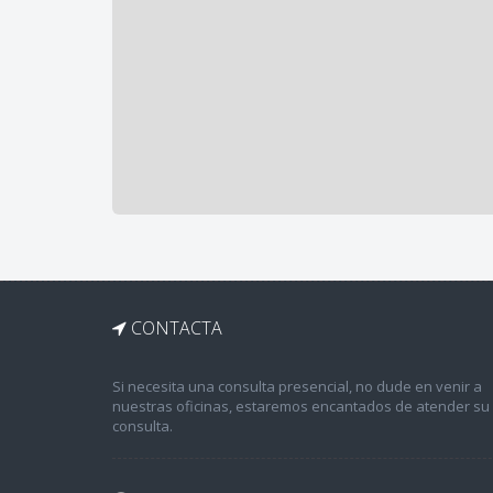
CONTACTA
Si necesita una consulta presencial, no dude en venir a
nuestras oficinas, estaremos encantados de atender su
consulta.