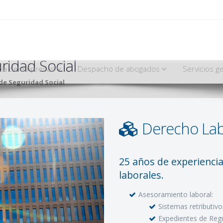
ridad Social
ría de empresas
Despacho de abogados
Servicios g
de Seguridad Social
Derecho Labo
25 años de experiencia
laborales.
Asesoramiento laboral:
Sistemas retributivo
Expedientes de Reg