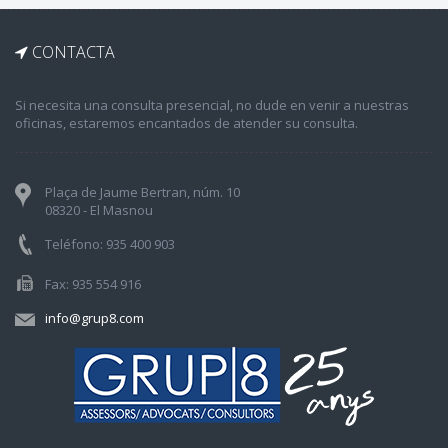
CONTACTA
Si necesita una consulta presencial, no dude en venir a nuestras
oficinas, estaremos encantados de atender su consulta.
Plaça de Jaume Bertran, núm. 10
08320 - El Masnou
Teléfono: 935 400 903
Fax: 935 554 916
info@grup8.com